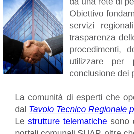
da una rete di pe
Obiettivo fondam
servizi regiona
trasparenza delle
procedimenti, d
utilizzare per
conclusione dei 
La comunità di esperti che op
dal
Tavolo Tecnico Regionale pe
Le
strutture telematiche
sono co
portali comunali SUAP, oltre ch