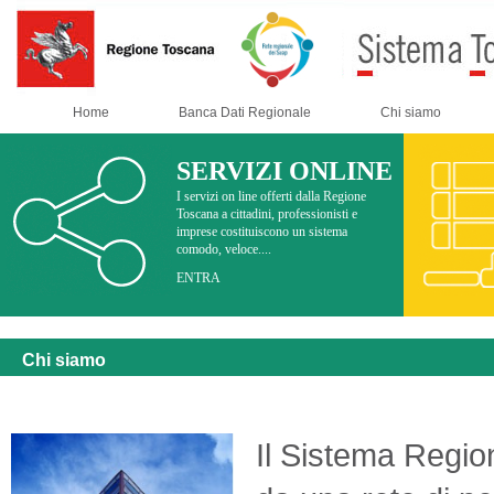
Home
Banca Dati Regionale
Chi siamo
SERVIZI ONLINE
I servizi on line offerti dalla Regione
Toscana a cittadini, professionisti e
imprese costituiscono un sistema
comodo, veloce....
ENTRA
Chi siamo
Il Sistema Region