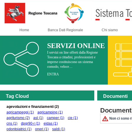
Home
Banca Dati Regionale
Chi siamo
SERVIZI ONLINE
I servizi on line offerti dalla Regione
Toscana a cittadini, professionisti e
imprese costituiscono un sistema
comodo, veloce....
ENTRA
Tag Cloud
Documenti
agevolazioni e finanziamenti
(2)
Documenti
agricampeggi
(1)
agricamping
(1)
agriturismo
(2)
asl
(1)
camper
(1)
cie
(1)
Non ci sono ri
cns
(1)
dpgr90-r
(1)
eidas
(1)
odontoiatrici
(1)
oneri
(1)
saldi
(1)