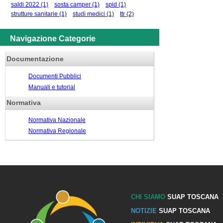
saldi 2022
(1)
sosta camper
(1)
spid
(1)
strutture sanitarie
(1)
studi medici
(1)
ttr
(2)
Navigazione Categorie
Documentazione
Documenti Pubblici
Manuali e tutorial
Normativa
Normativa Nazionale
Normativa Regionale
CHI SIAMO
SUAP TOSCANA
NOTIZIE
SUAP TOSCANA