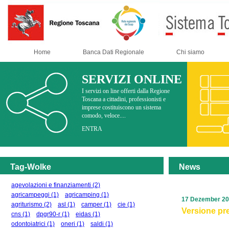
Home
Banca Dati Regionale
Chi siamo
SERVIZI ONLINE
I servizi on line offerti dalla Regione
Toscana a cittadini, professionisti e
imprese costituiscono un sistema
comodo, veloce....
ENTRA
Tag-Wolke
News
agevolazioni e finanziamenti
(2)
agricampeggi
(1)
agricamping
(1)
17 Dezember 2
agriturismo
(2)
asl
(1)
camper
(1)
cie
(1)
Versione pre
cns
(1)
dpgr90-r
(1)
eidas
(1)
odontoiatrici
(1)
oneri
(1)
saldi
(1)