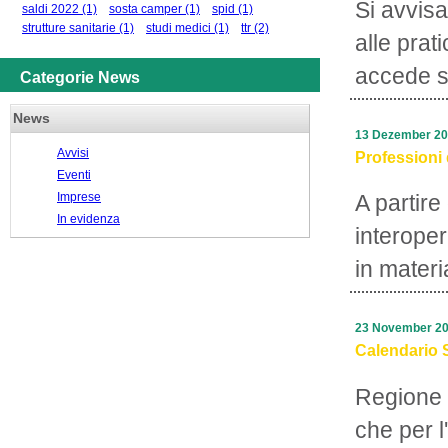
Si avvisa
saldi 2022
(1)
sosta camper
(1)
spid
(1)
strutture sanitarie
(1)
studi medici
(1)
ttr
(2)
alle prat
accede su
Categorie News
News
13 Dezember 2
Avvisi
Professioni 
Eventi
Imprese
A partire
In evidenza
interope
in materi
23 November 2
Calendario 
Regione 
che per l