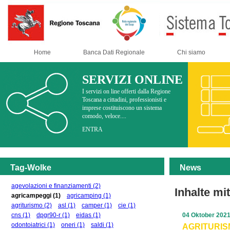
Home
Banca Dati Regionale
Chi siamo
SERVIZI ONLINE
I servizi on line offerti dalla Regione
Toscana a cittadini, professionisti e
imprese costituiscono un sistema
comodo, veloce....
ENTRA
Tag-Wolke
News
agevolazioni e finanziamenti
(2)
Inhalte m
agricampeggi
(1)
agricamping
(1)
agriturismo
(2)
asl
(1)
camper
(1)
cie
(1)
cns
(1)
dpgr90-r
(1)
eidas
(1)
04 Oktober 202
odontoiatrici
(1)
oneri
(1)
saldi
(1)
AGRITURISMO