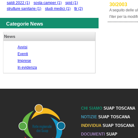
saldi 2022
(1)
sosta camper
(1)
spid
(1)
30/2003
strutture sanitarie
(1)
studi medici
(1)
ttr
(2)
A seguito delle u
l'iter per la mod
Categorie News
News
Avvisi
Eventi
Imprese
In evidenza
CHI SIAMO
SUAP TOSCANA
NOTIZIE
SUAP TOSCANA
INDIVIDUA
SUAP TOSCANA
DOCUMENTI
SUAP