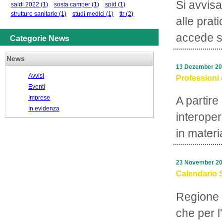
Si avvisa
saldi 2022
(1)
sosta camper
(1)
spid
(1)
strutture sanitarie
(1)
studi medici
(1)
ttr
(2)
alle prat
accede su
Categorie News
News
13 Dezember 2
Avvisi
Professioni 
Eventi
Imprese
A partire
In evidenza
interope
in materi
23 November 2
Calendario 
Regione 
che per l