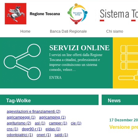
Home
Banca Dati Regionale
Chi siamo
SERVIZI ONLINE
I servizi on line offerti dalla Regione
Toscana a cittadini, professionisti e
imprese costituiscono un sistema
comodo, veloce....
ENTRA
Tag-Wolke
News
agevolazioni e finanziamenti
(2)
agricampeggi
(1)
agricamping
(1)
17 Dezember 2
agriturismo
(2)
asl
(1)
camper
(1)
cie
(1)
Versione pre
cns
(1)
dpgr90-r
(1)
eidas
(1)
odontoiatrici
(1)
oneri
(1)
saldi
(1)