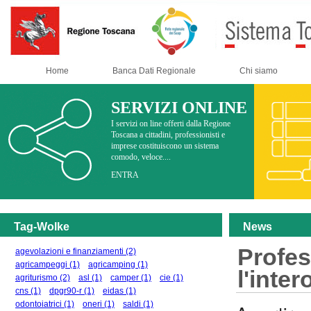
Home
Banca Dati Regionale
Chi siamo
SERVIZI ONLINE
I servizi on line offerti dalla Regione
Toscana a cittadini, professionisti e
imprese costituiscono un sistema
comodo, veloce....
ENTRA
Tag-Wolke
News
Profes
agevolazioni e finanziamenti
(2)
agricampeggi
(1)
agricamping
(1)
l'inte
agriturismo
(2)
asl
(1)
camper
(1)
cie
(1)
cns
(1)
dpgr90-r
(1)
eidas
(1)
odontoiatrici
(1)
oneri
(1)
saldi
(1)