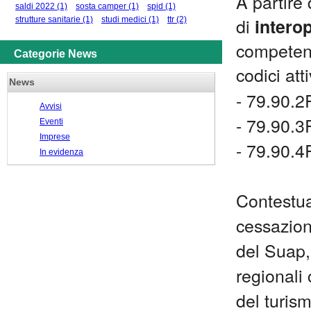
A partire
saldi 2022
(1)
sosta camper
(1)
spid
(1)
di
intero
strutture sanitarie
(1)
studi medici
(1)
ttr
(2)
competent
Categorie News
codici atti
News
- 79.90.2
Avvisi
- 79.90.3
Eventi
Imprese
- 79.90.4
In evidenza
Contestual
cessazion
del Suap,
regionali 
del turis