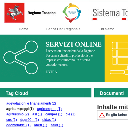
Home
Banca Dati Regionale
Chi siamo
SERVIZI ONLINE
I servizi on line offerti dalla Regione
Toscana a cittadini, professionisti e
imprese costituiscono un sistema
comodo, veloce....
ENTRA
Tag Cloud
Documenti
agevolazioni e finanziamenti
(2)
Inhalte m
agricampeggi
(1)
agricamping
(1)
agriturismo
(2)
asl
(1)
camper
(1)
cie
(1)
Es gibt keine
cns
(1)
dpgr90-r
(1)
eidas
(1)
odontoiatrici
(1)
oneri
(1)
saldi
(1)