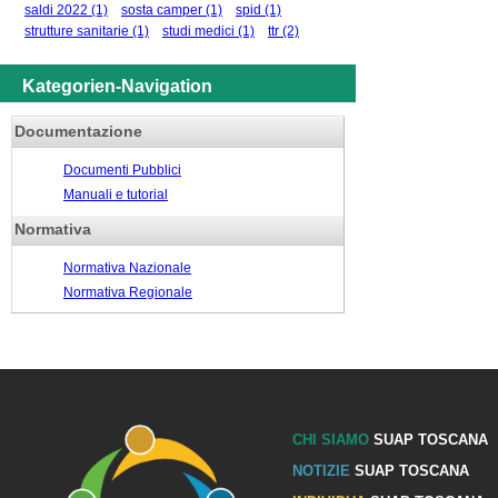
saldi 2022
(1)
sosta camper
(1)
spid
(1)
strutture sanitarie
(1)
studi medici
(1)
ttr
(2)
Kategorien-Navigation
Documentazione
Documenti Pubblici
Manuali e tutorial
Normativa
Normativa Nazionale
Normativa Regionale
CHI SIAMO
SUAP TOSCANA
NOTIZIE
SUAP TOSCANA