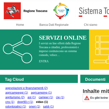
Home
Banca Dati Regionale
Chi siamo
SERVIZI ONLINE
I servizi on line offerti dalla Regione
Toscana a cittadini, professionisti e
imprese costituiscono un sistema
comodo, veloce....
ENTRA
Tag Cloud
Documenti
agevolazioni e finanziamenti
(2)
Inhalte m
agricampeggi
(1)
agricamping
(1)
agriturismo
(2)
asl
(1)
camper
(1)
cie
(1)
Es gibt keine
cns
(1)
dpgr90-r
(1)
eidas
(1)
odontoiatrici
(1)
oneri
(1)
saldi
(1)