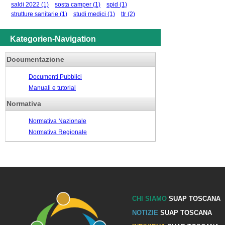
saldi 2022
(1)
sosta camper
(1)
spid
(1)
strutture sanitarie
(1)
studi medici
(1)
ttr
(2)
Kategorien-Navigation
Documentazione
Documenti Pubblici
Manuali e tutorial
Normativa
Normativa Nazionale
Normativa Regionale
CHI SIAMO
SUAP TOSCANA
NOTIZIE
SUAP TOSCANA