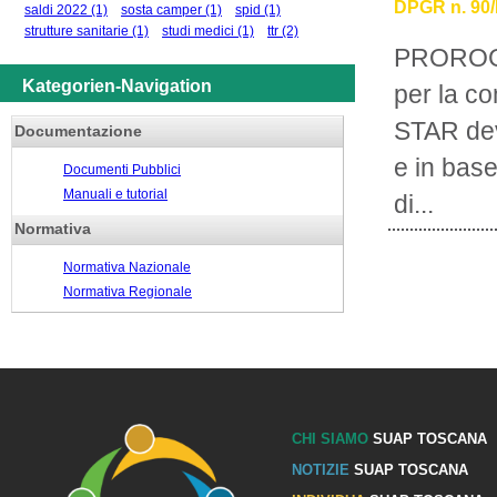
DPGR n. 90/R
saldi 2022
(1)
sosta camper
(1)
spid
(1)
strutture sanitarie
(1)
studi medici
(1)
ttr
(2)
PROROGA
Kategorien-Navigation
per la c
STAR deve
Documentazione
e in base
Documenti Pubblici
Manuali e tutorial
di...
Normativa
Normativa Nazionale
Normativa Regionale
CHI SIAMO
SUAP TOSCANA
NOTIZIE
SUAP TOSCANA