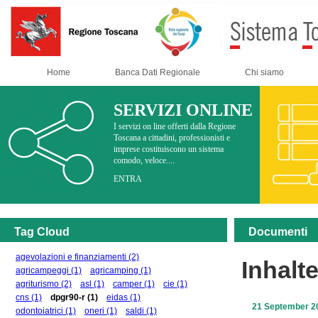
Home
Banca Dati Regionale
Chi siamo
SERVIZI ONLINE
I servizi on line offerti dalla Regione
Toscana a cittadini, professionisti e
imprese costituiscono un sistema
comodo, veloce....
ENTRA
Tag Cloud
Documenti
agevolazioni e finanziamenti
(2)
Inhalt
agricampeggi
(1)
agricamping
(1)
agriturismo
(2)
asl
(1)
camper
(1)
cie
(1)
cns
(1)
dpgr90-r
(1)
eidas
(1)
21 September 2
odontoiatrici
(1)
oneri
(1)
saldi
(1)