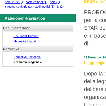
DPGR n. 90/R
saldi 2022
(1)
sosta camper
(1)
spid
(1)
strutture sanitarie
(1)
studi medici
(1)
ttr
(2)
PROROGA
Kategorien-Navigation
per la c
STAR deve
Documentazione
e in base
Documenti Pubblici
Manuali e tutorial
di...
Normativa
Normativa Nazionale
31 Dezember 2
Normativa Regionale
Legge region
Dopo la 
della leg
delibera 
organizz
tecniche 