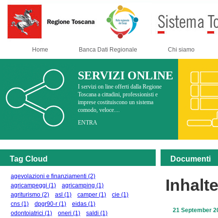
Home
Banca Dati Regionale
Chi siamo
SERVIZI ONLINE
I servizi on line offerti dalla Regione
Toscana a cittadini, professionisti e
imprese costituiscono un sistema
comodo, veloce....
ENTRA
Tag Cloud
Documenti
agevolazioni e finanziamenti
(2)
Inhalt
agricampeggi
(1)
agricamping
(1)
agriturismo
(2)
asl
(1)
camper
(1)
cie
(1)
cns
(1)
dpgr90-r
(1)
eidas
(1)
21 September 2
odontoiatrici
(1)
oneri
(1)
saldi
(1)