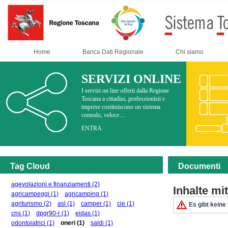
Home
Banca Dati Regionale
Chi siamo
SERVIZI ONLINE
I servizi on line offerti dalla Regione
Toscana a cittadini, professionisti e
imprese costituiscono un sistema
comodo, veloce....
ENTRA
Tag Cloud
Documenti
agevolazioni e finanziamenti
(2)
Inhalte m
agricampeggi
(1)
agricamping
(1)
agriturismo
(2)
asl
(1)
camper
(1)
cie
(1)
Es gibt keine
cns
(1)
dpgr90-r
(1)
eidas
(1)
odontoiatrici
(1)
oneri
(1)
saldi
(1)