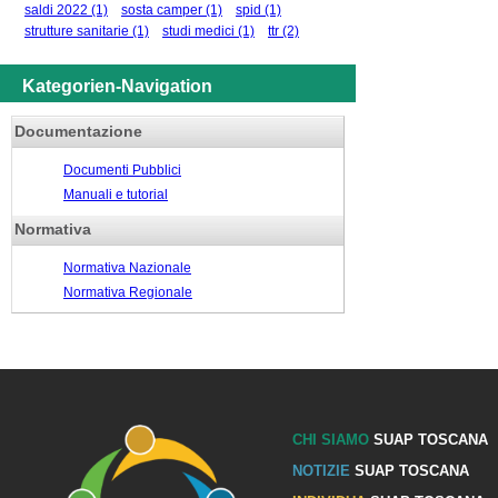
saldi 2022
(1)
sosta camper
(1)
spid
(1)
strutture sanitarie
(1)
studi medici
(1)
ttr
(2)
Kategorien-Navigation
Documentazione
Documenti Pubblici
Manuali e tutorial
Normativa
Normativa Nazionale
Normativa Regionale
CHI SIAMO
SUAP TOSCANA
NOTIZIE
SUAP TOSCANA