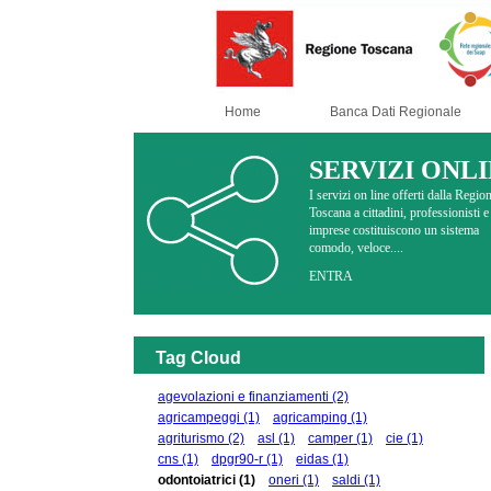
Home
Banca Dati Regionale
SERVIZI ONL
I servizi on line offerti dalla Regio
Toscana a cittadini, professionisti e
imprese costituiscono un sistema
comodo, veloce....
ENTRA
Tag Cloud
agevolazioni e finanziamenti
(2)
agricampeggi
(1)
agricamping
(1)
agriturismo
(2)
asl
(1)
camper
(1)
cie
(1)
cns
(1)
dpgr90-r
(1)
eidas
(1)
odontoiatrici
(1)
oneri
(1)
saldi
(1)