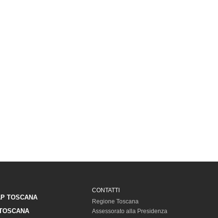
CONTATTI
P TOSCANA
Regione Toscana
TOSCANA
Assessorato alla Presidenza