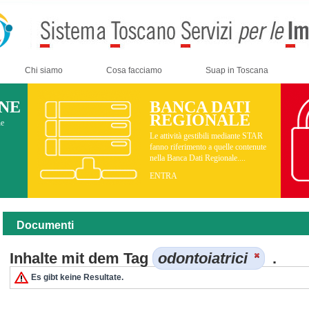
Chi siamo
Cosa facciamo
Suap in Toscana
INE
BANCA DATI
REGIONALE
ne
Le attività gestibili mediante STAR
fanno riferimento a quelle contenute
nella Banca Dati Regionale....
ENTRA
Documenti
Inhalte mit dem Tag
odontoiatrici
.
Es gibt keine Resultate.