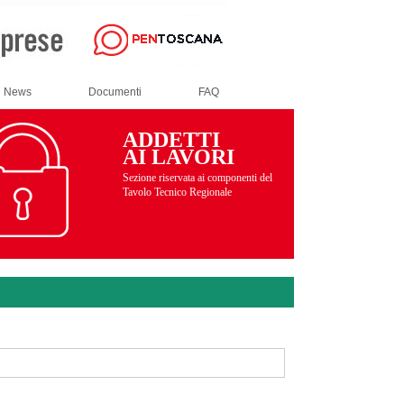
News
Documenti
FAQ
ADDETTI
AI LAVORI
Sezione riservata ai componenti del
Tavolo Tecnico Regionale