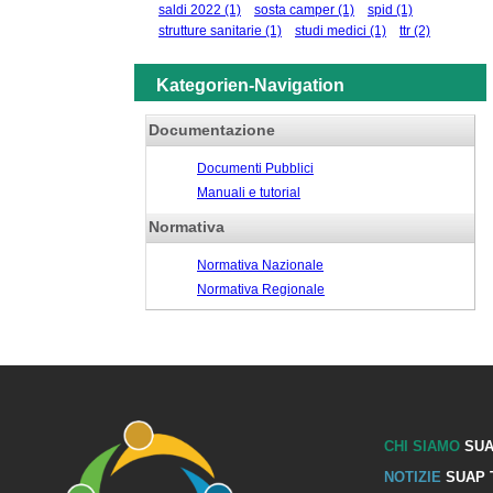
saldi 2022
(1)
sosta camper
(1)
spid
(1)
strutture sanitarie
(1)
studi medici
(1)
ttr
(2)
Kategorien-Navigation
Documentazione
Documenti Pubblici
Manuali e tutorial
Normativa
Normativa Nazionale
Normativa Regionale
CHI SIAMO
SUA
NOTIZIE
SUAP 