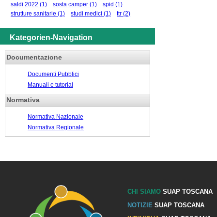
saldi 2022
(1)
sosta camper
(1)
spid
(1)
strutture sanitarie
(1)
studi medici
(1)
ttr
(2)
Kategorien-Navigation
Documentazione
Documenti Pubblici
Manuali e tutorial
Normativa
Normativa Nazionale
Normativa Regionale
CHI SIAMO
SUAP TOSCANA
NOTIZIE
SUAP TOSCANA