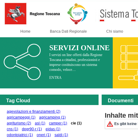
Home
Banca Dati Regionale
Chi siamo
SERVIZI ONLINE
I servizi on line offerti dalla Regione
Toscana a cittadini, professionisti e
imprese costituiscono un sistema
comodo, veloce....
ENTRA
Tag Cloud
Documenti
agevolazioni e finanziamenti
(2)
Inhalte m
agricampeggi
(1)
agricamping
(1)
agriturismo
(2)
asl
(1)
camper
(1)
cie
(1)
Es gibt keine
cns
(1)
dpgr90-r
(1)
eidas
(1)
odontoiatrici
(1)
oneri
(1)
saldi
(1)