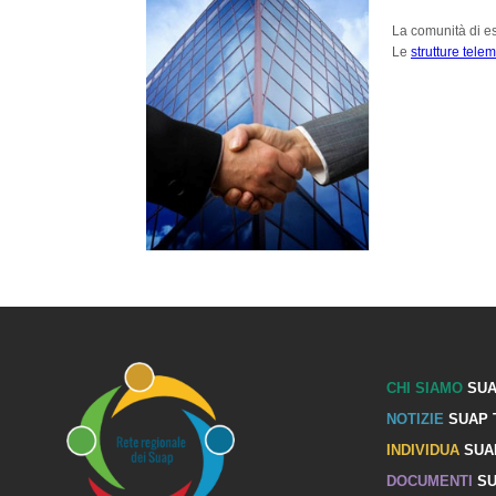
La comunità di e
Le
strutture tele
CHI SIAMO
SUA
NOTIZIE
SUAP 
INDIVIDUA
SUA
DOCUMENTI
SU