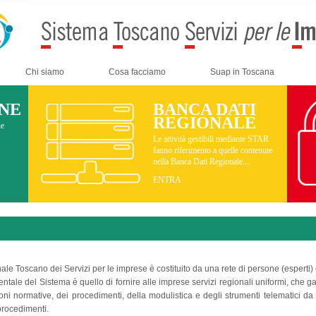
Chi siamo
Cosa facciamo
Suap in Toscana
INE
BANCA DATI
REGIONALE
ne
Le attività gestibili mediante STAR
fanno riferimento a quelle contenute
nella Banca Dati Regionale....
ENTRA
ale Toscano dei Servizi per le imprese è costituito da una rete di persone (esperti) e
ntale del Sistema è quello di fornire alle imprese servizi regionali uniformi, che g
ioni normative, dei procedimenti, della modulistica e degli strumenti telematici d
procedimenti.