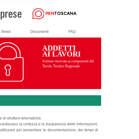
News
Documenti
FAQ
ADDETTI
AI LAVORI
Sezione riservata ai componenti del
Tavolo Tecnico Regionale
 di strutture telematiche.
arantiscano la certezza e la trasparenza delle informazioni,
a utilizzare per presentare la documentazione, dei tempi di