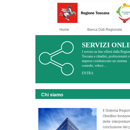
Home
Banca Dati Regionale
SERVIZI ONL
I servizi on line offerti dalla Regio
Toscana a cittadini, professionisti e
imprese costituiscono un sistema
comodo, veloce....
ENTRA
Chi siamo
Il Sistema Region
Obiettivo fondame
delle interpretaz
conclusione dei 