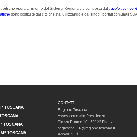
sperti che opera all'interno del Sistema Regionale è composta dal
Tavolo Tecnico R
matiche
sono costituite dal sito che stai utilizzando e dai singoli portali comunali SU
CONTATTI
P TOSCANA
Regione Toscana
TOSCANA
Assessorato alla Presidenza
Piazza Duomo 10 - 50122 Firenze
P TOSCANA
segreteriaTTR@regione.toscana.it
AP TOSCANA
Accessibilità