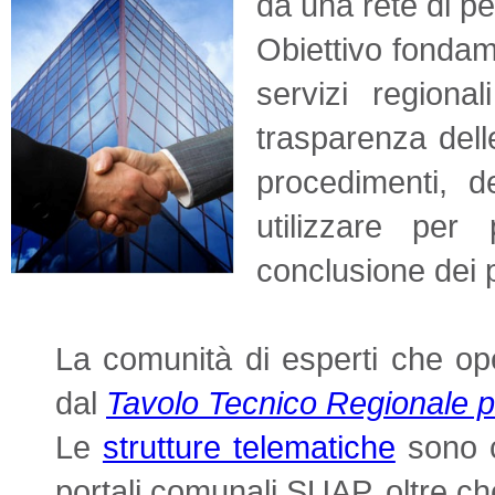
da una rete di pe
Obiettivo fondam
servizi regiona
trasparenza delle
procedimenti, d
utilizzare per
conclusione dei 
La comunità di esperti che op
dal
Tavolo Tecnico Regionale pe
Le
strutture telematiche
sono co
portali comunali SUAP, oltre ch