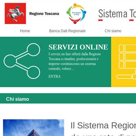
Home
Banca Dati Regionale
Chi siamo
SERVIZI ONLINE
I servizi on line offerti dalla Regione
Toscana a cittadini, professionisti e
imprese costituiscono un sistema
comodo, veloce....
ENTRA
Chi siamo
Il Sistema Region