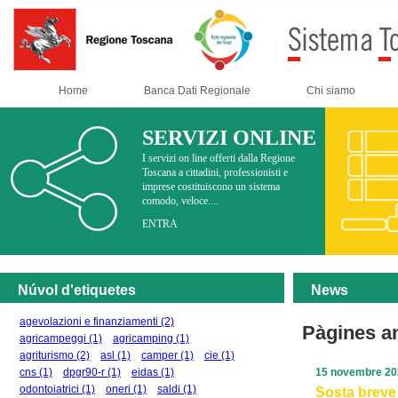
Home
Banca Dati Regionale
Chi siamo
SERVIZI ONLINE
I servizi on line offerti dalla Regione
Toscana a cittadini, professionisti e
imprese costituiscono un sistema
comodo, veloce....
ENTRA
Núvol d'etiquetes
News
agevolazioni e finanziamenti
(2)
Pàgines a
agricampeggi
(1)
agricamping
(1)
agriturismo
(2)
asl
(1)
camper
(1)
cie
(1)
cns
(1)
dpgr90-r
(1)
eidas
(1)
15 novembre 20
odontoiatrici
(1)
oneri
(1)
saldi
(1)
Sosta breve 