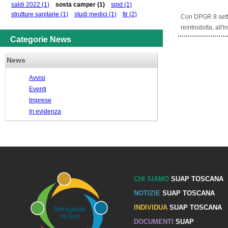
saldi 2022
(1)
sosta camper
(1)
spid
(1)
strutture sanitarie
(1)
studi medici
(1)
ttr
(2)
Con DPGR 8 settem
reintrodotta, all'i
Categorie News
News
Avvisi
Eventi
Imprese
In evidenza
CHI SIAMO
SUAP TOSCANA
NOTIZIE
SUAP TOSCANA
INDIVIDUA
SUAP TOSCANA
DOCUMENTI
SUAP