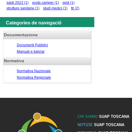
saldi 2022
(1)
sosta camper
(1)
spid
(1)
strutture sanitarie
(1)
studi medici
(1)
ttr
(2)
Categories de navegació
Documentazione
Documenti Pubblici
Manuali e tutorial
Normativa
Normativa Nazionale
Normativa Regionale
CHI SIAMO
SUAP TOSCANA
NOTIZIE
SUAP TOSCANA