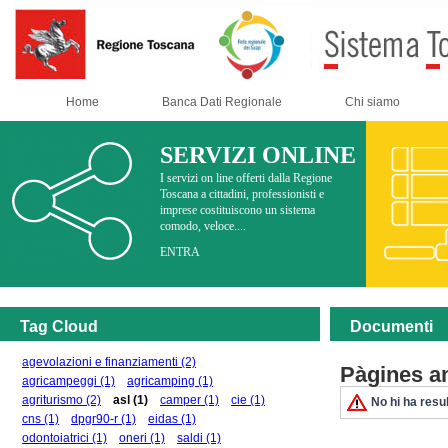
Home
Banca Dati Regionale
Chi siamo
SERVIZI ONLINE
I servizi on line offerti dalla Regione
Toscana a cittadini, professionisti e
imprese costituiscono un sistema
comodo, veloce....
ENTRA
Tag Cloud
Documenti
agevolazioni e finanziamenti
(2)
Pàgines a
agricampeggi
(1)
agricamping
(1)
agriturismo
(2)
asl
(1)
camper
(1)
cie
(1)
No hi ha resul
cns
(1)
dpgr90-r
(1)
eidas
(1)
odontoiatrici
(1)
oneri
(1)
saldi
(1)