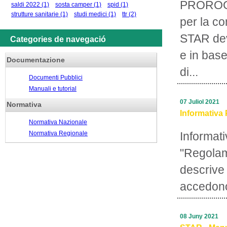
PROROGA
saldi 2022
(1)
sosta camper
(1)
spid
(1)
strutture sanitarie
(1)
studi medici
(1)
ttr
(2)
per la c
STAR deve
Categories de navegació
e in base
Documentazione
di...
Documenti Pubblici
Manuali e tutorial
07 Juliol 2021
Normativa
Informativa 
Normativa Nazionale
Normativa Regionale
Informati
"Regolam
descrive 
accedono
08 Juny 2021