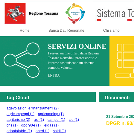
Home
Banca Dati Regionale
Chi siamo
SERVIZI ONLINE
I servizi on line offerti dalla Regione
Toscana a cittadini, professionisti e
imprese costituiscono un sistema
comodo, veloce....
ENTRA
Tag Cloud
Documenti
agevolazioni e finanziamenti
(2)
agricampeggi
(1)
agricamping
(1)
21 Setembre 20
agriturismo
(2)
asl
(1)
camper
(1)
cie
(1)
DPGR n. 90/R
cns
(1)
dpgr90-r
(1)
eidas
(1)
odontoiatrici
(1)
oneri
(1)
saldi
(1)