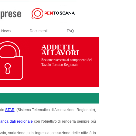
News
Documenti
FAQ
ADDETTI
AI LAVORI
Sezione riservata ai componenti del
Tavolo Tecnico Regionale
zato
STAR
(Sistema Telematico di Accettazione Regionale),
anca dati regionale
con l'obiettivo di renderla sempre più
vvio, variazione, sub ingresso, cessazione delle attività in