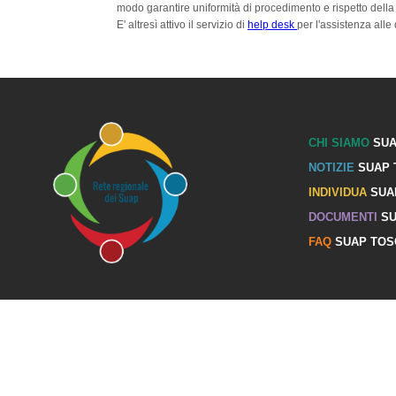
modo garantire uniformità di procedimento e rispetto della
E' altresì attivo il
servizio di
help desk
per l'assistenza alle 
CHI SIAMO
SUA
NOTIZIE
SUAP 
INDIVIDUA
SUA
DOCUMENTI
SU
FAQ
SUAP TOS