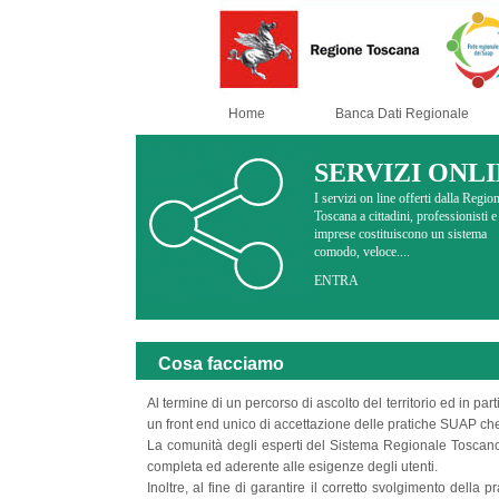
Home
Banca Dati Regionale
SERVIZI ONL
I servizi on line offerti dalla Regio
Toscana a cittadini, professionisti e
imprese costituiscono un sistema
comodo, veloce....
ENTRA
Cosa facciamo
Al termine di un percorso di ascolto del territorio ed in 
un front end unico di accettazione delle pratiche SUAP che
La comunità degli esperti del Sistema Regionale Toscano 
completa ed aderente alle esigenze degli utenti.
Inoltre, al fine di garantire il corretto svolgimento della