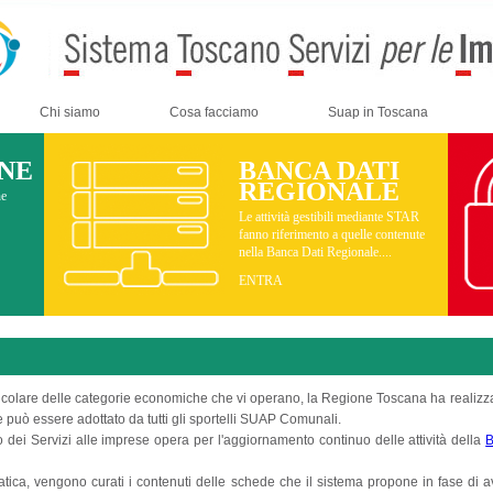
Chi siamo
Cosa facciamo
Suap in Toscana
INE
BANCA DATI
REGIONALE
ne
Le attività gestibili mediante STAR
fanno riferimento a quelle contenute
nella Banca Dati Regionale....
ENTRA
particolare delle categorie economiche che vi operano, la Regione Toscana ha realiz
 può essere adottato da tutti gli sportelli SUAP Comunali.
dei Servizi alle imprese opera per l'aggiornamento continuo delle attività della
B
 pratica, vengono curati i contenuti delle schede che il sistema propone in fase di a