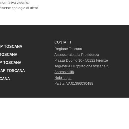
 normativa vigente.
diverse tipologie di utenti
CONTATTI
P TOSCANA
Regione Toscana
TOSCANA
Assessorato alla Presidenza
Piazza Duomo 10 - 50122 Firenze
P TOSCANA
segreteriaTTR@regione.toscana.it
AP TOSCANA
Accessibilità
Note legali
CANA
Partita IVA 01386030488