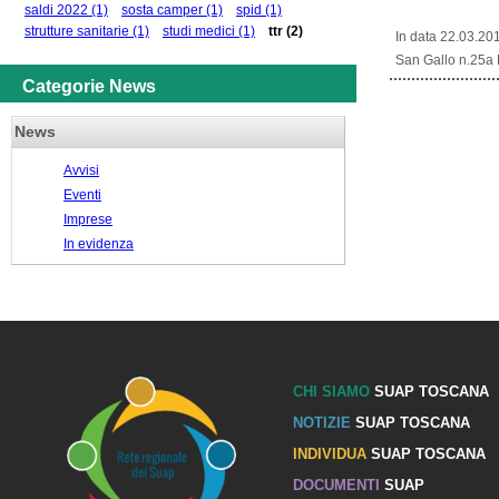
saldi 2022
(1)
sosta camper
(1)
spid
(1)
strutture sanitarie
(1)
studi medici
(1)
ttr
(2)
In data 22.03.201
San Gallo n.25a
Categorie News
News
Avvisi
Eventi
Imprese
In evidenza
CHI SIAMO
SUAP TOSCANA
NOTIZIE
SUAP TOSCANA
INDIVIDUA
SUAP TOSCANA
DOCUMENTI
SUAP