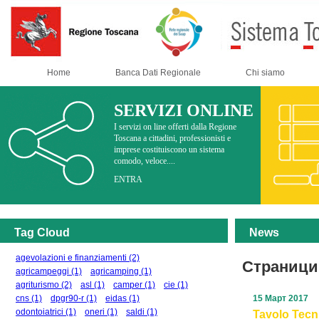
Home
Banca Dati Regionale
Chi siamo
SERVIZI ONLINE
I servizi on line offerti dalla Regione
Toscana a cittadini, professionisti e
imprese costituiscono un sistema
comodo, veloce....
ENTRA
Tag Cloud
News
agevolazioni e finanziamenti
(2)
Страници
agricampeggi
(1)
agricamping
(1)
agriturismo
(2)
asl
(1)
camper
(1)
cie
(1)
cns
(1)
dpgr90-r
(1)
eidas
(1)
15 Март 2017
odontoiatrici
(1)
oneri
(1)
saldi
(1)
Tavolo Tecn