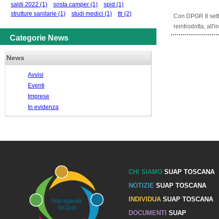
saldi 2022
(1)
sosta camper
(1)
spid
(1)
strutture sanitarie
(1)
studi medici
(1)
ttr
(2)
Con DPGR 8 settem
reintrodotta, all'i
Categorie News
News
Avvisi
Eventi
Imprese
In evidenza
CHI SIAMO
SUAP TOSCANA
NOTIZIE
SUAP TOSCANA
INDIVIDUA
SUAP TOSCANA
DOCUMENTI
SUAP