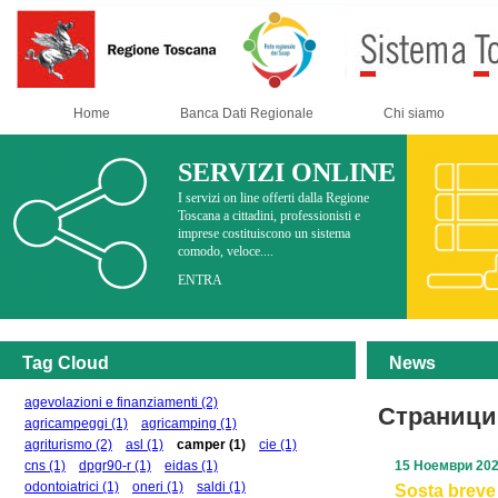
Home
Banca Dati Regionale
Chi siamo
SERVIZI ONLINE
I servizi on line offerti dalla Regione
Toscana a cittadini, professionisti e
imprese costituiscono un sistema
comodo, veloce....
ENTRA
Tag Cloud
News
agevolazioni e finanziamenti
(2)
Страници
agricampeggi
(1)
agricamping
(1)
agriturismo
(2)
asl
(1)
camper
(1)
cie
(1)
cns
(1)
dpgr90-r
(1)
eidas
(1)
15 Ноември 20
odontoiatrici
(1)
oneri
(1)
saldi
(1)
Sosta breve 