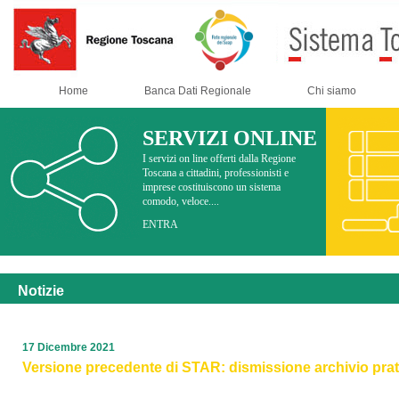
Home
Banca Dati Regionale
Chi siamo
SERVIZI ONLINE
I servizi on line offerti dalla Regione
Toscana a cittadini, professionisti e
imprese costituiscono un sistema
comodo, veloce....
ENTRA
Notizie
17 Dicembre 2021
Versione precedente di STAR: dismissione archivio pratic